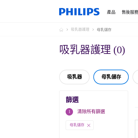
產品
售後服
吸乳器護理
母乳儲存
吸乳器護理
(
0
)
吸乳器
母乳儲存
篩選
篩
清除所有篩選
1
選
母乳儲存