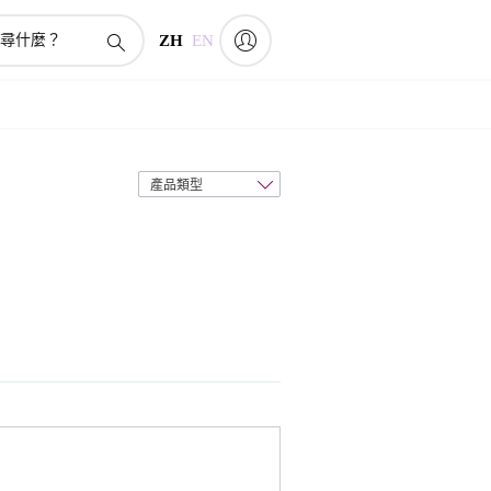
ZH
EN
排
序
方
式