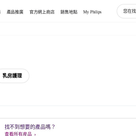
圖
務
產品推廣
官方網上商店
銷售地點
My Philips
標
支
持
搜
索
乳房護理
找不到想要的產品嗎？
查看所有産品