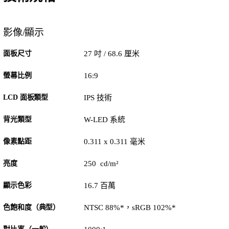
影像/顯示
面板尺寸
27 吋 / 68.6 厘米
螢幕比例
16:9
LCD 面板類型
IPS 技術
背光類型
W-LED 系統
像素點距
0.311 x 0.311 毫米
亮度
250 cd/m²
顯示色彩
16.7 百萬
色飽和度（典型）
NTSC 88%*，sRGB 102%*