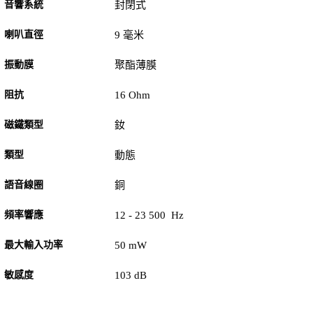
音響系統
封閉式
喇叭直徑
9 毫米
振動膜
聚酯薄膜
阻抗
16 Ohm
磁鐵類型
釹
類型
動態
語音線圈
銅
頻率響應
12 - 23 500 Hz
最大輸入功率
50 mW
敏感度
103 dB