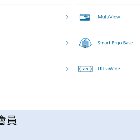
MultiView
Smart Ergo Base
UltraWide
 會員