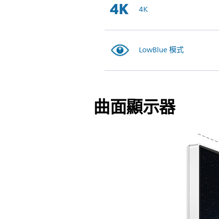
4K
LowBlue 模式
曲面顯示器