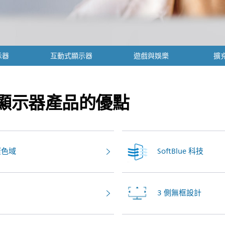
示器
互動式顯示器
遊戲與娛樂
擴
顯示器產品的優點
寬廣色域
SoftBlue 科技
3 側無框設計