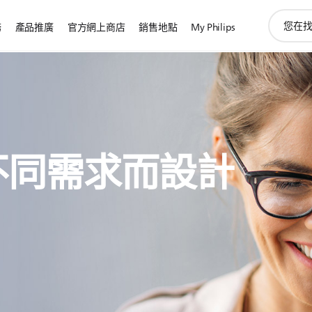
圖
務
產品推廣
官方網上商店
銷售地點
My Philips
標
支
持
搜
索
不同需求而設計