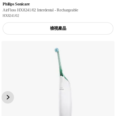
Philips Sonicare
AirFloss HX8241/02 Interdental - Rechargeable
HX8241/02
檢視產品