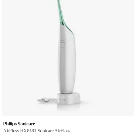
Philips Sonicare
AirFloss HX8181 Sonicare AirFloss