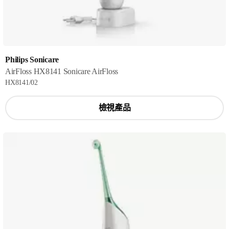
Philips Sonicare
AirFloss HX8141 Sonicare AirFloss
HX8141/02
檢視產品