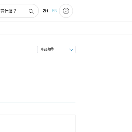
ZH
EN
排
序
方
式