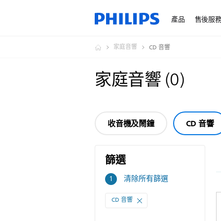
產品
售後服
家庭音響
CD 音響
家庭音響
(
0
)
收音機及鬧鐘
CD 音響
篩選
篩
清除所有篩選
1
選
CD 音響