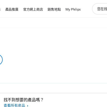
圖
務
產品推廣
官方網上商店
銷售地點
My Philips
標
支
持
搜
索
找不到想要的產品嗎？
查看所有産品