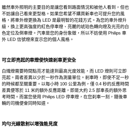
雖然車外照明的主要目的是讓您看到路面情況和被他人看到，但也
不妨讓自己看來更型格。如果您希望不購買新車也可提升您的風
格，將車外燈更換為 LED 是最明智的花錢方式。為您的車外燈升
級，換上更高強度的紅色停車燈、亮麗的琥珀色轉向燈及光亮的白
色定位及倒車燈。汽車是您的身份象徵，所以不妨使用 Philips 車
外 LED 信號燈來宣示您的個人風格。
可立即亮起的車燈使快速剎車更安全
白熾燈需要時間點亮才能達到最高光度效能，而 LED 燈則可立即
亮起。兩者差異以少於一秒作為測量單位。剎車時，即使不足一秒
的時候都至關重要。以每小時 100 公里為例，僅 0.4 秒的反應時間
差異便等於 11 米的額外反應距離，即是大約 2.5 部車長的額外思
考時間。而當您使用 Philips LED 停車燈，在您刹車一刻，隨後車
輛的司機便會同時知道。
均勻光線散射以增強能見度