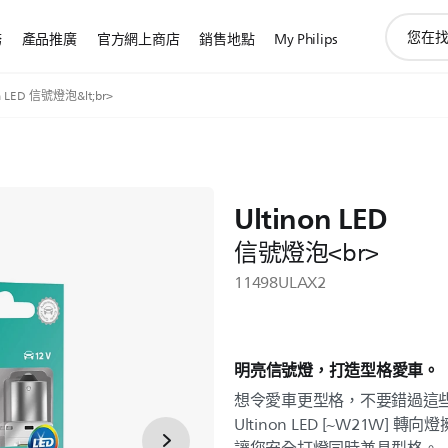
圖
務
產品推廣
官方網上商店
銷售地點
My Philips
標
支
持
on LED 信號燈泡&lt;br>
搜
索
Ultinon LED
信號燈泡<br>
11498ULAX2
明亮信號燈，打造型格愛車。
想令愛車更型格，不要錯過這些色
Ultinon LED [~W21W