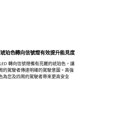
度琥珀色轉向信號燈有效提升能見度
ips LED 轉向信號燈備有亮麗的琥珀色，讓
周的駕駛者傳達明確的駕駛意圖。高強
色為您及四周的駕駛者帶來更高安全