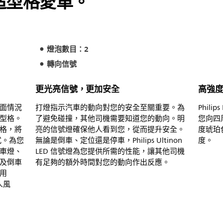
造型格愛車。
燈泡數目：2
轉向信號
更光亮信號，更加安全
高強
面情況
打燈指示汽車的動向對您的安全至關重要。為
Phil
型格。
了避免碰撞，其他司機需要知道您的動向。明
您向四
格，將
亮的信號燈確保他人看到您，從而提升安全。
度琥珀
式。為您
無論是倒車、定位還是停車，Philips Ultinon
度。
車燈、
LED 信號燈為您提供所需的性能，讓其他司機
及倒車
有足夠的額外時間對您的動向作出反應。
用
人風