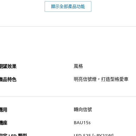
顯示全部產品功能
期望效果
風格
產品特色
明亮信號燈，打造型格愛車
應用
轉向信號
機座
BAU15s
LED-S25 [~PY21W]