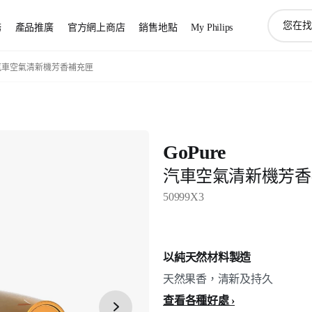
圖
務
產品推廣
官方網上商店
銷售地點
My Philips
標
支
持
e 汽車空氣清新機芳香補充匣
搜
索
GoPure
汽車空氣清新機芳香
50999X3
以純天然材料製造
天然果香，清新及持久
查看各種好處