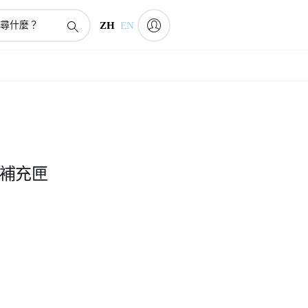
ZH
EN
補充匣