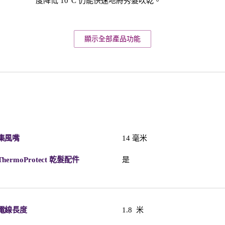
度降低 10°C 仍能快速地將秀髮吹乾。
顯示全部產品功能
集風嘴
14 毫米
ThermoProtect 乾髮配件
是
電線長度
1.8 米