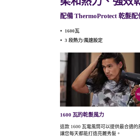
柔和熱力、強效
配備 ThermoProtect 乾髮
1600瓦
3 段熱力/風速設定
1600 瓦的乾髮風力
這款 1600 瓦電風筒可以提供最合適
讓您每天都能打造亮麗秀髮。