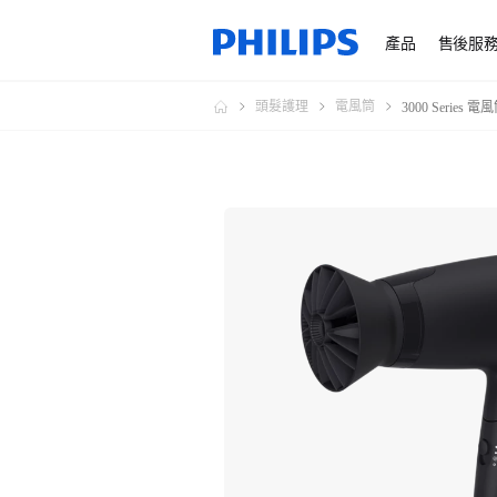
產品
售後服
頭髮護理
電風筒
3000 Series 電