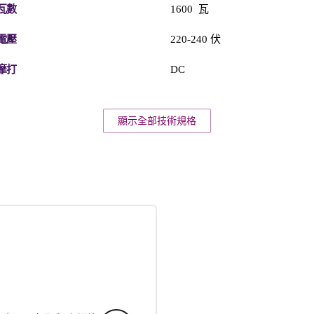
瓦數
1600 瓦
電壓
220-240 伏
摩打
DC
顯示全部技術規格