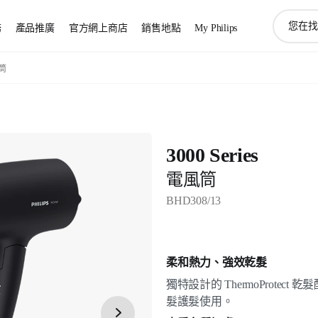
圖
務
產品推廣
官方網上商店
銷售地點
My Philips
標
支
持
風筒
搜
索
3000 Series
電風筒
BHD308/13
柔和熱力、強效乾髮
獨特設計的 ThermoProte
髮護髮使用。