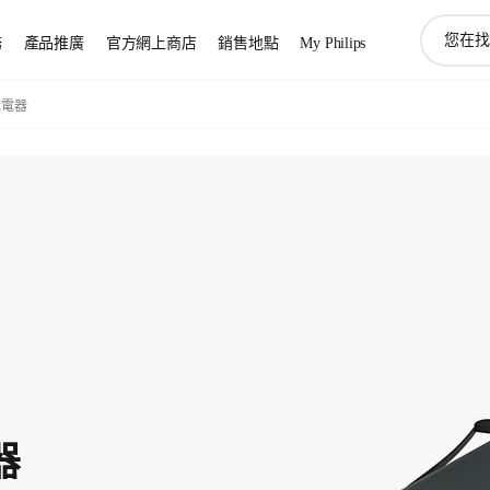
圖
務
產品推廣
官方網上商店
銷售地點
My Philips
標
支
持
充電器
搜
索
器