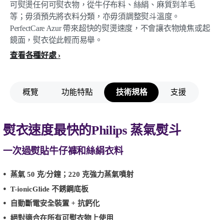
可熨燙任何可熨衣物，從牛仔布料、絲絹、麻質到羊毛
等；毋須預先將衣料分類，亦毋須調整熨斗溫度。
PerfectCare Azur 帶來超快的熨燙速度，不會讓衣物燒焦或起
鏡面，熨衣從此輕而易舉。
查看各種好處
概覽
功能特點
技術規格
支援
熨衣速度最快的Philips 蒸氣熨斗
一次過熨貼牛仔褲和絲絹衣料
蒸氣 50 克/分鐘；220 克強力蒸氣噴射
T-ionicGlide 不銹鋼底板
自動斷電安全裝置 + 抗鈣化
絕對適合在所有可熨衣物上使用