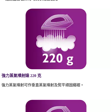
強力蒸氣噴射達 220 克
強力蒸氣噴射可作垂直蒸氣噴射及熨平頑固縐褶。