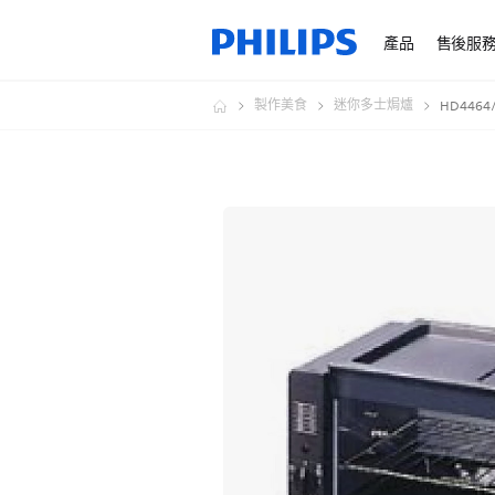
產品
售後服
製作美食
迷你多士焗爐
HD4464