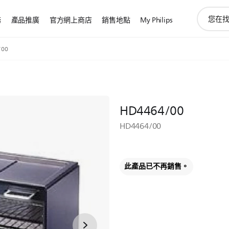
圖
務
產品推廣
官方網上商店
銷售地點
My Philips
標
支
持
/00
搜
索
HD4464/00
HD4464/00
此產品已不再銷售。