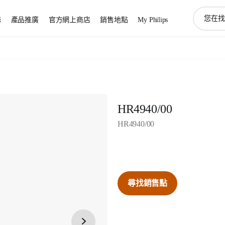
圖
務
產品推廣
官方網上商店
銷售地點
My Philips
標
支
持
搜
索
HR4940/00
HR4940/00
尋找銷售點