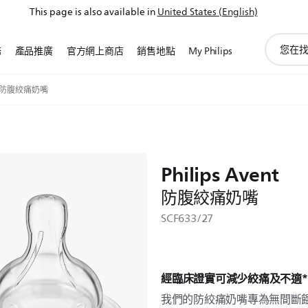
This page is also available in
United States (English)
圖
務
產品推廣
官方網上商店
銷售地點
My Philips
標
支
持
t 防腹絞痛奶嘴
搜
索
Philips Avent
防腹絞痛奶嘴
SCF633/27
經臨床證實可減少絞痛及不適*
我們的防絞痛奶嘴專為無間斷