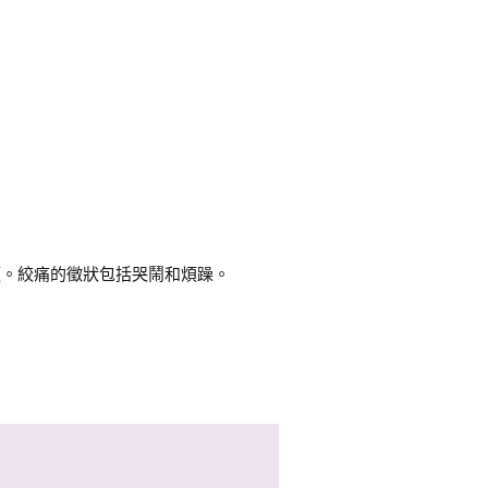
適。絞痛的徵狀包括哭鬧和煩躁。