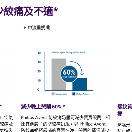
少絞痛及不適*
中流量奶嘴
*
減少晚上哭鬧 60%*
螺紋
擾
止空氣
Philips Avent 防絞痛奶瓶可減少寶寶哭鬧。相
絞痛及
比其他牌子的防絞痛奶瓶，以 Philips Avent
奶嘴形
氣進入
防絞痛奶瓶餵哺的寶寶在晚上哭鬧的情況減少
防止奶