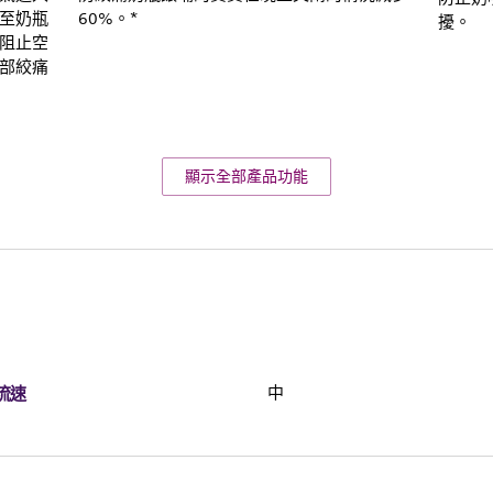
至奶瓶
60%。*
擾。
阻止空
部絞痛
顯示全部產品功能
流速
中