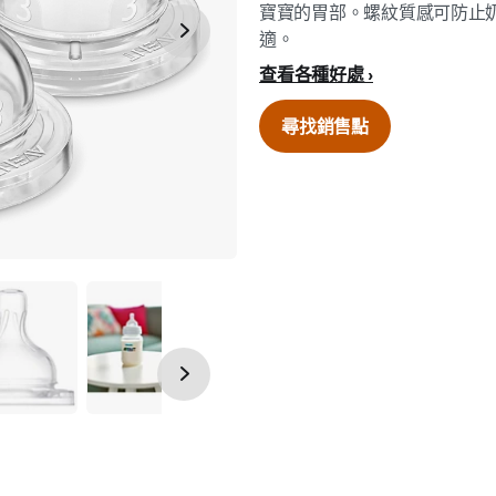
寶寶的胃部。螺紋質感可防止
適。
查看各種好處
尋找銷售點