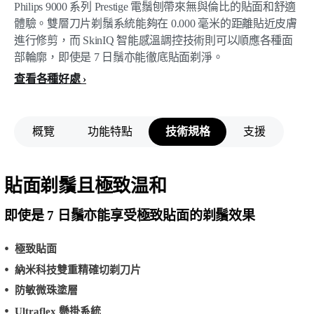
Philips 9000 系列 Prestige 電鬚刨帶來無與倫比的貼面和舒適
體驗。雙層刀片剃鬚系統能夠在 0.000 毫米的距離貼近皮膚
進行修剪，而 SkinIQ 智能感溫調控技術則可以順應各種面
部輪廓，即使是 7 日鬚亦能徹底貼面剃淨。
查看各種好處
概覽
功能特點
技術規格
支援
貼面剃鬚且極致温和
即使是 7 日鬚亦能享受極致貼面的剃鬚效果
極致貼面
納米科技雙重精確切剃刀片
防敏微珠塗層
Ultraflex 懸掛系統