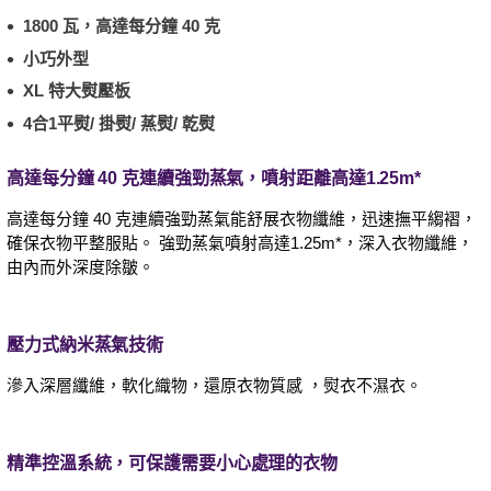
1800 瓦，高達每分鐘 40 克
小巧外型
XL 特大熨壓板
4合1平熨/ 掛熨/ 蒸熨/ 乾熨
高達每分鐘 40 克連續強勁蒸氣，噴射距離高達1.25m*
高達每分鐘 40 克連續強勁蒸氣能舒展衣物纖維，迅速撫平縐褶，
確保衣物平整服貼。 強勁蒸氣噴射高達1.25m*，深入衣物纖維，
由內而外深度除皺。
壓力式納米蒸氣技術
滲入深層纖維，軟化織物，還原衣物質感 ，熨衣不濕衣。
精準控溫系統，可保護需要小心處理的衣物