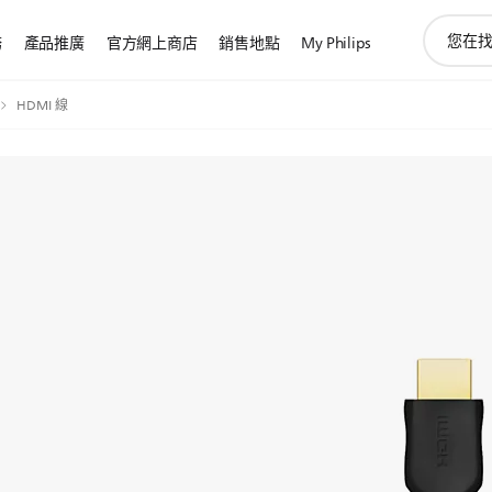
圖
務
產品推廣
官方網上商店
銷售地點
My Philips
標
支
持
HDMI 線
搜
索