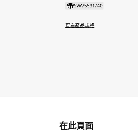
SWV5531/40
查看產品規格
在此頁面