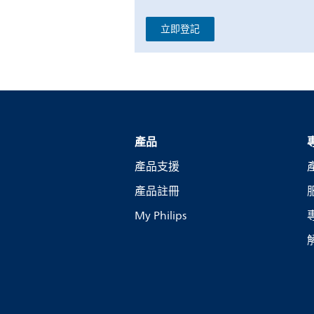
立即登記
產品
產品支援
產品註冊
My Philips