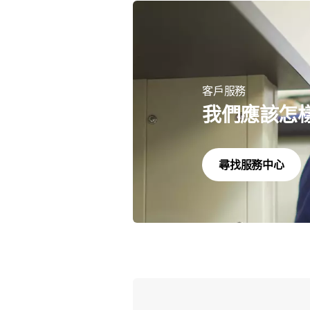
客戶服務
我們應該怎
尋找服務中心