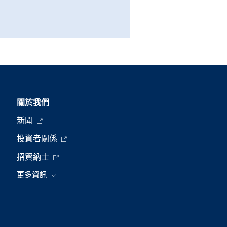
關於我們
新聞
投資者關係
招賢納士
更多資訊