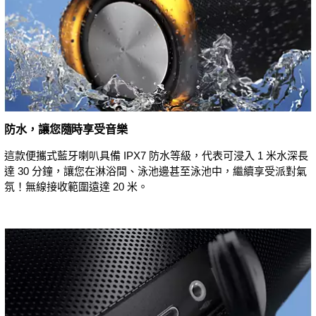
防水，讓您隨時享受音樂
這款便攜式藍牙喇叭具備 IPX7 防水等級，代表可浸入 1 米水深長
達 30 分鐘，讓您在淋浴間、泳池邊甚至泳池中，繼續享受派對氣
氛！無線接收範圍遠達 20 米。