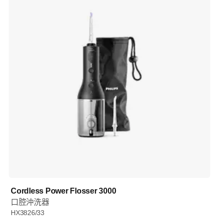
Cordless Power Flosser 3000
口腔沖洗器
HX3826/33