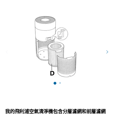
我的飛利浦空氣清淨機包含分層濾網和前層濾網