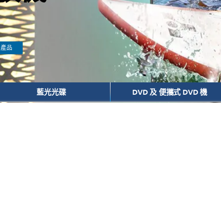
列產品
藍光光碟
DVD 及 便攜式 DVD 機
 機為您帶來風格和效能兼備的家庭娛樂體驗，而且安裝和使用都非常簡單直接
畫面也非常清晰生動。Philips 讓您無需離開房間就可以享受彷如置身電