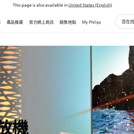
This page is also available in
United States (English)
圖
務
產品推廣
官方網上商店
銷售地點
My Philips
標
支
持
搜
索
放機