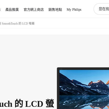
圖
務
產品推廣
官方網上商店
銷售地點
My Philips
標
支
持
用 SmoothTouch 的 LCD 螢幕
搜
索
uch 的 LCD 螢