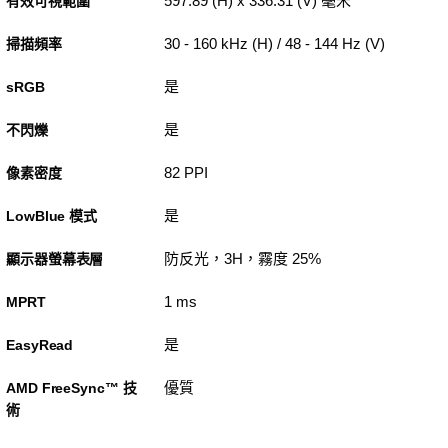
597.89 (H) x 336.31 (V) 毫米
有效可視範圍
30 - 160 kHz (H) / 48 - 144 Hz (V)
掃描頻率
是
sRGB
是
不閃爍
82 PPI
像素密度
是
LowBlue 模式
防反光，3H，霧度 25%
顯示器螢幕表層
1 ms
MPRT
是
EasyRead
優質
AMD FreeSync™ 技
術