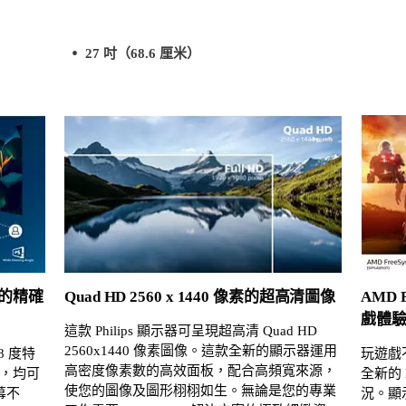
27 吋（68.6 厘米）
色的精確
Quad HD 2560 x 1440 像素的超高清圖像
AMD
戲體
這款 Philips 顯示器可呈現超高清 Quad HD
2560x1440 像素圖像。這款全新的顯示器運用
8 度特
玩遊戲
高密度像素數的高效面板，配合高頻寬來源，
，均可
全新的 
使您的圖像及圖形栩栩如生。無論是您的專業
幕不
況。顯示