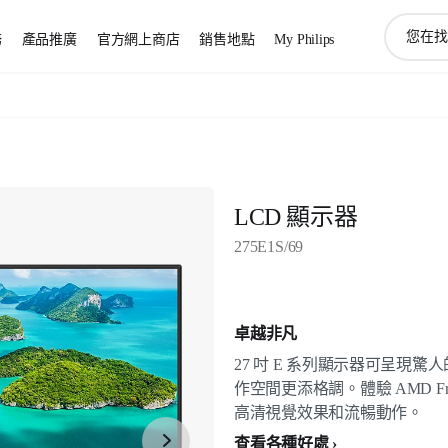
圖
務
產品推廣
官方網上商店
銷售地點
My Philips
標
支
持
搜
索
LCD 顯示器
275E1S/69
卓越非凡
27 吋 E 系列顯示器可呈現
作空間更添格調。體驗 AMD Fre
高清視覺效果和流暢動作。
查看各種好處