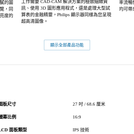
工作需要 CAD-CAM 解決方案的極致細緻資
膩的圖
率流暢
訊、使用 3D 圖形應用程式，還是處理大型試
覽，同
均可帶
算表的金融精靈，Philips 顯示器同樣為您呈現
亮度的
超高清圖像。
顯示全部產品功能
面板尺寸
27 吋 / 68.6 厘米
螢幕比例
16:9
LCD 面板類型
IPS 技術