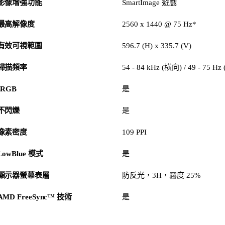
影像增強功能
SmartImage 遊戲
最高解像度
2560 x 1440 @ 75 Hz*
有效可視範圍
596.7 (H) x 335.7 (V)
掃描頻率
54 - 84 kHz (橫向) / 49 - 75 H
sRGB
是
不閃爍
是
像素密度
109 PPI
LowBlue 模式
是
顯示器螢幕表層
防反光，3H，霧度 25%
AMD FreeSync™ 技術
是