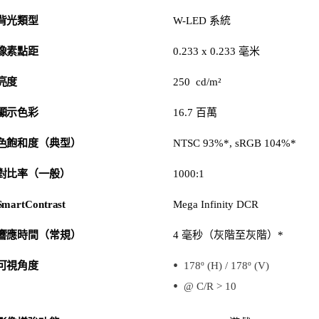
背光類型
W-LED 系統
像素點距
0.233 x 0.233 毫米
亮度
250 cd/m²
顯示色彩
16.7 百萬
色飽和度（典型）
NTSC 93%*, sRGB 104%*
對比率（一般）
1000:1
SmartContrast
Mega Infinity DCR
響應時間（常規）
4 毫秒（灰階至灰階）*
可視角度
178º (H) / 178º (V)
@ C/R > 10