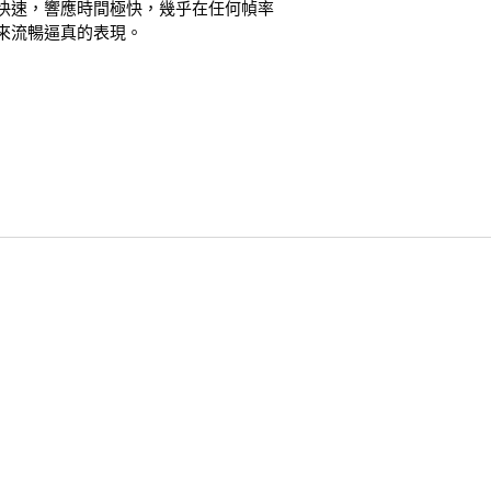
快速，響應時間極快，幾乎在任何幀率
來流暢逼真的表現。