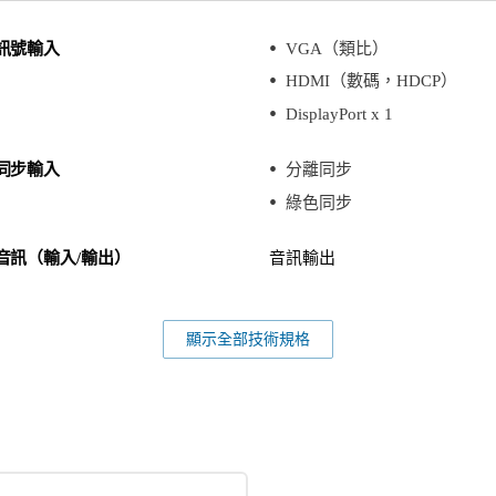
訊號輸入
VGA（類比）
HDMI（數碼，HDCP）
DisplayPort x 1
同步輸入
分離同步
綠色同步
音訊（輸入/輸出）
音訊輸出
顯示全部技術規格