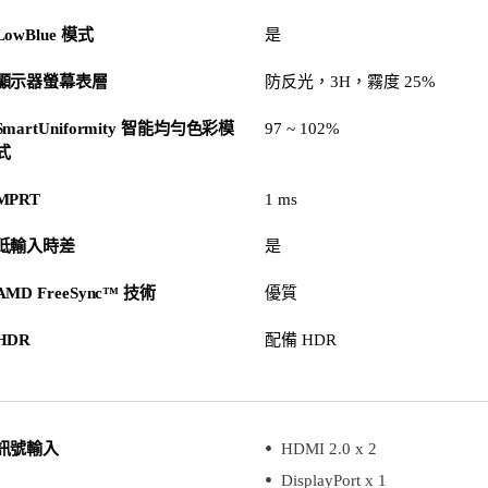
LowBlue 模式
是
顯示器螢幕表層
防反光，3H，霧度 25%
SmartUniformity 智能均勻色彩模
97 ~ 102%
式
MPRT
1 ms
低輸入時差
是
AMD FreeSync™ 技術
優質
HDR
配備 HDR
訊號輸入
HDMI 2.0 x 2
DisplayPort x 1