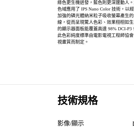
綠色更生機迸發，藍色則更深邃動人。
色域應用了 IPS Nano Color 技術，以經
加強的磷光體納米粒子吸收螢幕產生的
線，從而呈現驚人色彩、效果栩栩如生
的顯示器面板能覆蓋高達 98% DCI-P3
此色彩純度標準由電影電視工程師協會
視畫質而制定。
技術規格
影像/顯示