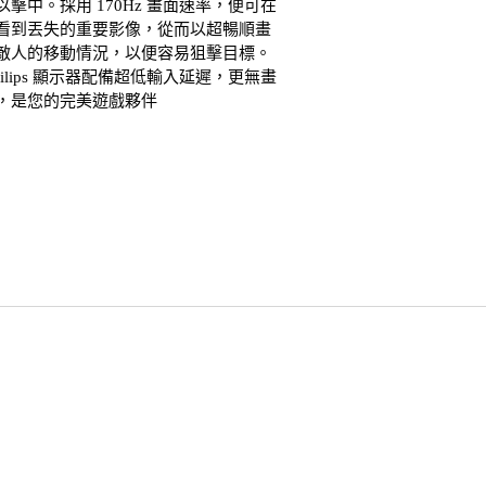
以擊中。採用 170Hz 畫面速率，便可在
看到丟失的重要影像，從而以超暢順畫
敵人的移動情況，以便容易狙擊目標。
hilips 顯示器配備超低輸入延遲，更無畫
，是您的完美遊戲夥伴