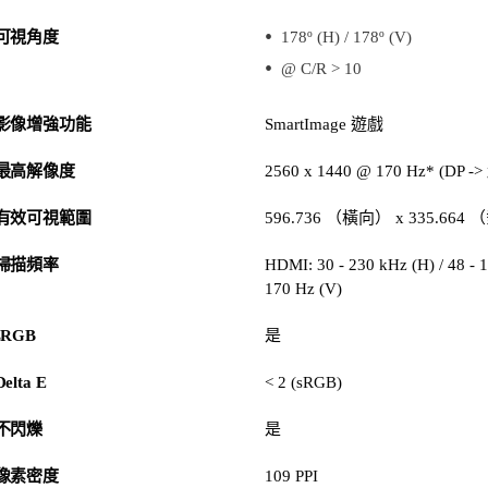
可視角度
178º (H) / 178º (V)
@ C/R > 10
影像增強功能
SmartImage 遊戲
最高解像度
2560 x 1440 @ 170 Hz* (DP -
有效可視範圍
596.736 （橫向） x 335.66
掃描頻率
HDMI: 30 - 230 kHz (H) / 48 - 1
170 Hz (V)
sRGB
是
Delta E
< 2 (sRGB)
不閃爍
是
像素密度
109 PPI