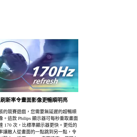
Hz 刷新率令畫面影像更暢順明亮
張的競賽遊戲，您需要無延遲的超暢順
。這款 Philips 顯示器可每秒重取畫面
達 170 次，比標準顯示器更快。更低的
率讓敵人從畫面的一點跳到另一點，令