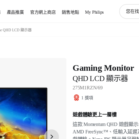
圖
務
產品推廣
官方網上商店
銷售地點
My Philips
標
支
持
itor QHD LCD 顯示器
搜
索
Gaming Monitor
QHD LCD 顯示器
275M1RZN/69
1 獎項
遊戲體驗更上一層樓
這款 Momentum QHD 
AMD FreeSync™、低輸入延