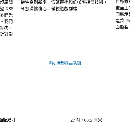
目標難
超廣闊
犧牲高刷新率、低延遲率和低幀率補償技術，
畫面上
過 KSF
令您滿懷信心，傲視遊戲群雄。
面顯示
多餘光
這款 P
。我們
面撕裂
 色域，
針對影
顯示全部產品功能
面板尺寸
27 吋 / 68.5 厘米