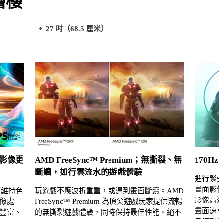
層樓
27 吋（68.5 厘米）
，令影像更
AMD FreeSync™ Premium；無撕裂、無
170
斷續，如行雲流水的遊戲體驗
進行緊
畫面影像
下維持色
玩遊戲不應波折重重，或遇到畫面斷續。AMD
影像高
像處
FreeSync™ Premium 為頂尖遊戲玩家提供流暢
畫面速
豐富、
的無撕裂遊戲體驗，同時保持最佳性能。絕不