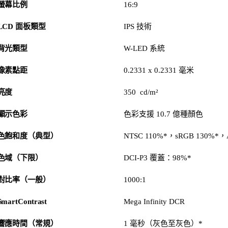
螢幕比例
16:9
LCD 面板類型
IPS 技術
背光類型
W-LED 系統
像素點距
0.2331 x 0.2331 毫米
亮度
350 cd/m²
顯示色彩
色彩支援 10.7 億種顏色
色飽和度（典型）
NTSC 110%*，sRGB 130%*，A
色域（下限）
DCI-P3 覆蓋：98%*
對比率（一般）
1000:1
SmartContrast
Mega Infinity DCR
響應時間（常規）
1 毫秒（灰色至灰色）*