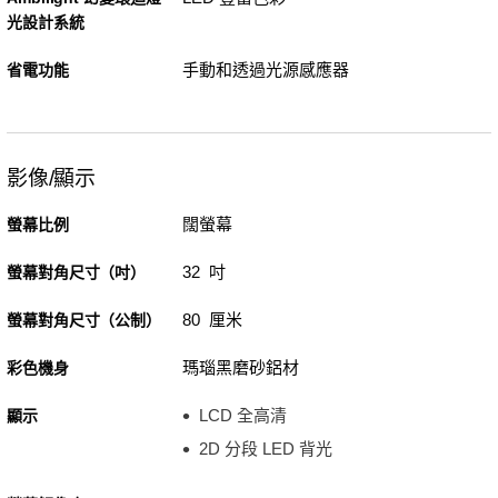
光設計系統
手動和透過光源感應器
省電功能
影像/顯示
闊螢幕
螢幕比例
32 吋
螢幕對角尺寸（吋）
80 厘米
螢幕對角尺寸（公制）
瑪瑙黑磨砂鋁材
彩色機身
LCD 全高清
顯示
2D 分段 LED 背光