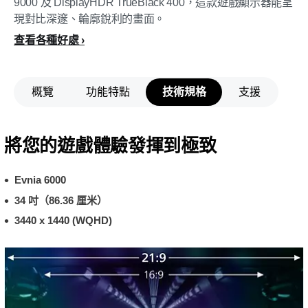
9000 及 DisplayHDR TrueBlack 400，這款遊戲顯示器能呈
現對比深邃、輪廓銳利的畫面。
查看各種好處
概覽
功能特點
技術規格
支援
將您的遊戲體驗發揮到極致
Evnia 6000
34 吋（86.36 厘米）
3440 x 1440 (WQHD)