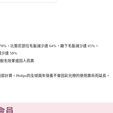
78%，比堅尼部位毛髮減少達 64%，腋下毛髮減少達 65%。
少達 58%
，脫毛效果或因人而異
部計算。Philips的全球兩年保養不會因彩光燈的使用壽命而延長。
 會員