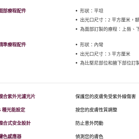
面部療程配件
形狀：平坦
出光口尺寸：2 平方厘米，
為面部訂製的療程：上唇、
精準療程配件
形狀：內彎
出光口尺寸：3 平方厘米
為比堅尼部位和腋下部位訂
複合紫外光濾光片
保護您的皮膚免受紫外線傷害
5 種光能設定
按您的皮膚性質調整
整合式安全設計
防止意外閃動
膚色感應器
偵測您的膚色