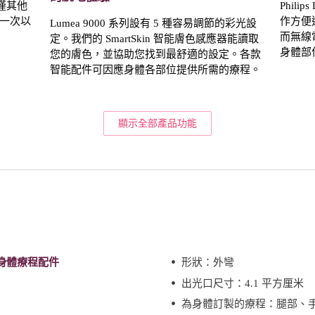
 僅其他
Phil
一次以
作方便
Lumea 9000 系列設有 5 種容易調節的彩光設
而無線
定。我們的 SmartSkin 智能膚色感應器能讀取
身體部
您的膚色，並協助您找到最舒適的設定。各款
智能配件可因應身體各部位提供所需的療程。
顯示全部產品功能
身體療程配件
形狀：外彎
出光口尺寸：4.1 平方厘米
為身體訂製的療程：腿部、