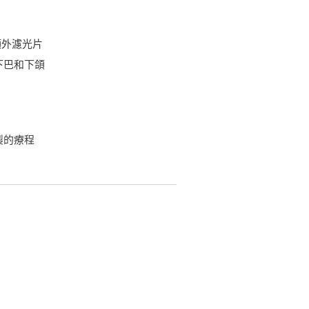
額外濾光片
下巴和下頜
製的療程