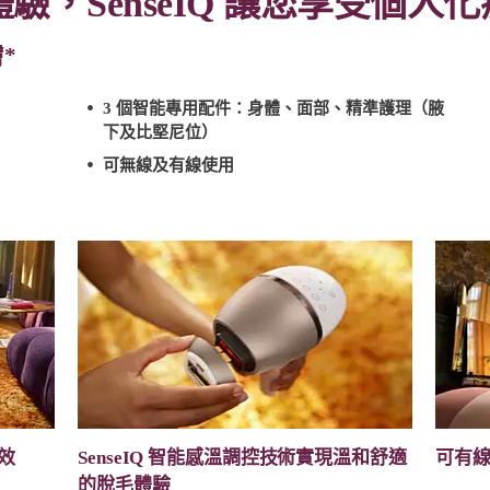
，SenseIQ 讓您享受個人
*
3 個智能專用配件：身體、面部、精準護理（腋
下及比堅尼位）
可無線及有線使用
效
SenseIQ 智能感溫調控技術實現溫和舒適
可有
的脫毛體驗