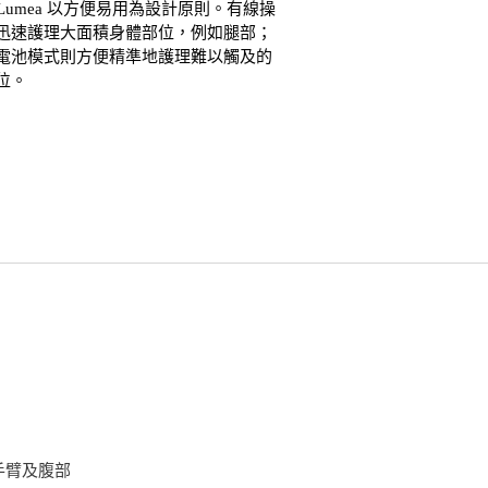
ips Lumea 以方便易用為設計原則。有線操
迅速護理大面積身體部位，例如腿部；
電池模式則方便精準地護理難以觸及的
位。
手臂及腹部