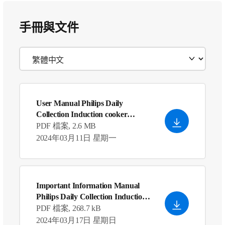
手冊與文件
User Manual Philips Daily
Collection Induction cooker
HD4902/52
PDF 檔案, 2.6 MB
2024年03月11日 星期一
Important Information Manual
Philips Daily Collection Induction
cooker HD4902/52
PDF 檔案, 268.7 kB
2024年03月17日 星期日