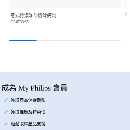
CA
意式特濃咖啡機除鈣劑
CA6700/55
成為 My Philips 會員
獲取產品保養期限
獲取推廣及特惠價
輕鬆取得產品支援