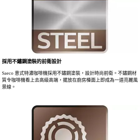
採用不鏽鋼塗裝的前衛設計
Saeco 意式特濃咖啡機採用不鏽鋼塗裝，設計時尚前衛。不鏽鋼材
質令咖啡機看上去高級高端，擺放在廚房檯面上即成為一道亮麗風
景線。