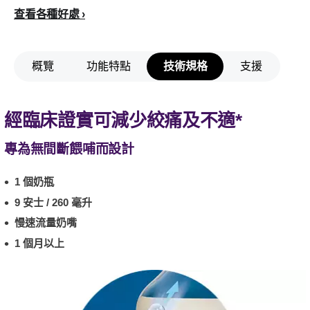
查看各種好處
概覽
功能特點
技術規格
支援
經臨床證實可減少絞痛及不適*
專為無間斷餵哺而設計
1 個奶瓶
9 安士 / 260 毫升
慢速流量奶嘴
1 個月以上