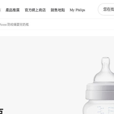
圖
務
產品推廣
官方網上商店
銷售地點
My Philips
標
支
持
Avent 防絞痛嬰兒奶瓶
搜
索
瓶