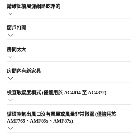
請確認前層濾網是乾淨的
保持乾燥且乾淨。請檢查，並視需要用棉花棒進行清潔。
在下圖為空氣清淨機包含的濾網範例 (部分機型未包含濾網
B)。請查閱飛利浦空氣清淨機特定機型的使用手冊，瞭解
如果您的飛利浦空氣清淨機包含獨立濾網，請將前層濾網
產品的感測器位置不同，請參閱型號適用的使用手冊。
其中包含哪些濾網。
窗戶打開
置於水龍頭下清洗。如果非常髒，您可以使用軟刷來清除
灰塵。如果您的飛利浦空氣清淨機包含圓柱形濾網，請使
若窗戶打開且受汙染的空氣持續從室外進入，清淨機可能
用吸塵器清潔前層濾網 (濾網表面)。
房間太大
無法改善空氣品質。請在空氣清淨機運轉時盡量關閉所有
門/窗，並讓其運作至少四小時，同時選擇最高速度模式。
您也可以在使用手冊中找到特定機型適用的逐步指示。
使用空氣清淨機的空間超過產品可有效清淨的最大空間。
若 PM2.5 等級超過 150，請以最高風扇速度/加速模式使用
房間內有新家具
確認房間的大小未超過空氣清淨機型號標示的最大空間。
產品。
房內增添新家具時，空氣品質可能會受到其所釋出的氣體
檢查敏感度模式 (僅適用於 AC4014 至 AC4372)
影響。這些氣體應會在幾週後逐漸消失。
請以標準模式操作產品。
循環空氣出風口沒有風量或風量非常微弱 (僅適用於
AMF765、AMF86x、AMF87x)
如果您發現來自循環空氣出風口的風量微弱 (如下圖 A 所