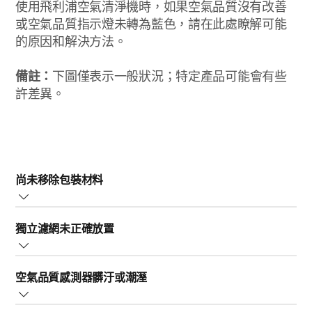
使用飛利浦空氣清淨機時，如果空氣品質沒有改善
或空氣品質指示燈未轉為藍色，請在此處瞭解可能
的原因和解決方法。
備註：
下圖僅表示一般狀況；特定產品可能會有些
許差異。
尚未移除包裝材料
您必須移除飛利浦空氣清淨機濾網的包裝材料。請移除所
獨立濾網未正確放置
有包裝材料，如下圖所示。
濾網必須以正確的順序和方向放置，飛利浦空氣清淨機才
空氣品質感測器髒汙或潮溼
能正常運作。請檢查號碼，然後將濾網以拉片朝自己的方
向放回。
飛利浦空氣清淨機的空氣品質感測器 (下圖以圖 1 表示) 應