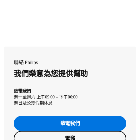
示)，請檢查產品是否正在使用冷卻/加熱功能，或是否有任
何物體卡在循環空氣出風口。
如果前方出風口及循環空氣出風口都沒有風量，請檢查濾
網包裝是否完全拆除。
聯絡 Philips
這些步驟是否無法解決問題？請與我們聯絡，取得進一步
我們樂意為您提供幫助
的協助。
致電我們
週一至週六 上午09:00 – 下午06:00
週日及公眾假期休息
致電我們
電郵