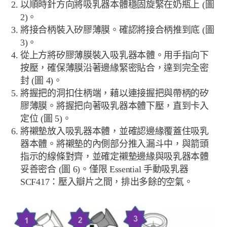
以順時針方向將吸乳器本體穩固旋緊在奶瓶上 (圖
2)。
將接合柄裝入矽膠薄膜。確認將接合柄推到底 (圖
3)。
從上方將矽膠薄膜裝入吸乳器本體。用手指向下
按壓，確保薄膜沿著邊緣緊密貼合，達到完全密
封 (圖 4)。
將握把的洞扣住柄端，藉以連接握把與帶柄的矽
膠薄膜。將握把向著吸乳器本體下壓，直到卡入
定位 (圖 5)。
將襯墊放入吸乳器本體，並確認邊緣覆蓋住吸乳
器本體。將襯墊的內側部分推入漏斗中，與箭頭
指示的線條對齊，並確定襯墊邊緣與吸乳器本體
妥善密合 (圖 6)。僅限 Essential 手動吸乳器
SCF417：壓入瓣片之間，排出多餘的空氣。