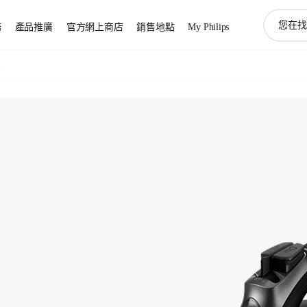
圖
務
產品推廣
官方網上商店
銷售地點
My Philips
標
支
持
斗
搜
索