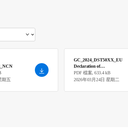
GC_2024_DST50XX_EU
]_NCN
Declaration of
Conformity_en_GB
B
PDF 檔案, 633.4 kB
 星期五
2026年03月24日 星期二