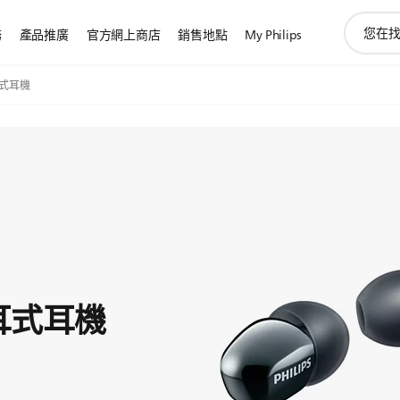
圖
務
產品推廣
官方網上商店
銷售地點
My Philips
標
支
持
式耳機
搜
索
耳式耳機