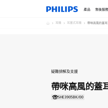
產品
售後服
耳機
耳塞式耳機
帶咪高風的蓋耳
疑難排解及支援
帶咪高風的蓋
SHE3905BK/00