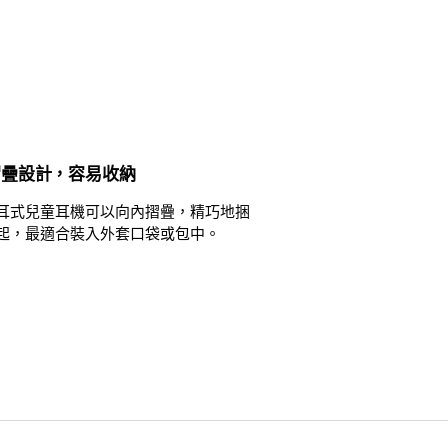
摺疊設計，容易收納
耳式兒童耳機可以向內摺疊，精巧地捆
起，最適合裝入外套口袋或包中。