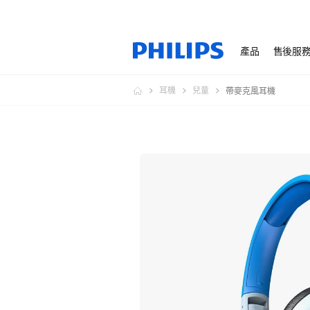
產品
售後服
耳機
兒童
帶麥克風耳機