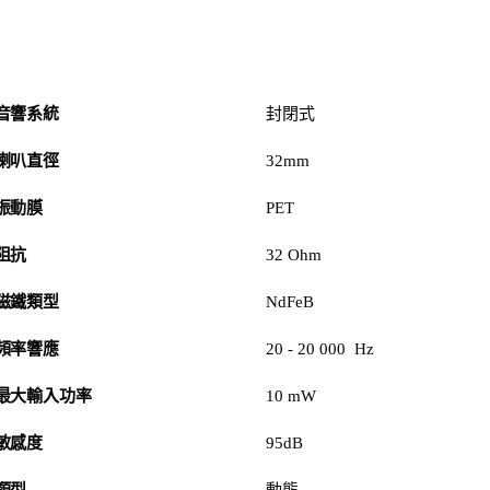
音響系統
封閉式
喇叭直徑
32mm
振動膜
PET
阻抗
32 Ohm
磁鐵類型
NdFeB
頻率響應
20 - 20 000 Hz
最大輸入功率
10 mW
敏感度
95dB