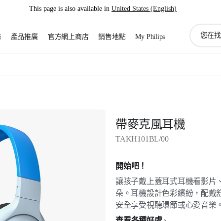
This page is also available in
United States (English)
圖
務
產品推廣
官方網上商店
銷售地點
My Philips
標
支
持
搜
索
帶麥克風耳機
TAKH101BL/00
開始吧！
讓孩子戴上蓋耳式耳機看影片
朵。耳機設計色彩繽紛，配戴舒
安全享受視聽環節或心愛音樂
查看各種好處