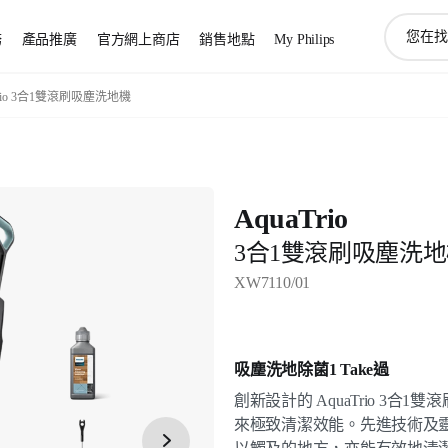
圖
務
產品推廣
官方網上商店
銷售地點
My Philips
標
支
持
Trio 3合1雙滾刷吸塵洗地機
搜
索
AquaTrio
3合1雙滾刷吸塵洗
XW7110/01
吸塵洗地除菌1 Take過
創新設計的 AquaTrio 3
來極致清潔效能。先進技術及