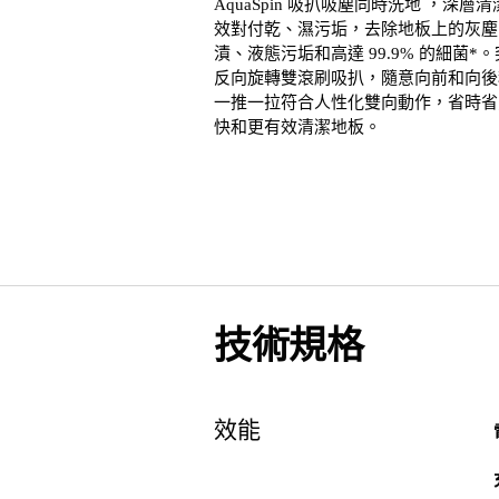
AquaSpin 吸扒吸塵同時洗地 ，深層
效對付乾、濕污垢，去除地板上的灰塵
漬、液態污垢和高達 99.9% 的細菌*
反向旋轉雙滾刷吸扒，隨意向前和向後
一推一拉符合人性化雙向動作，省時省
快和更有效清潔地板。
技術規格
效能