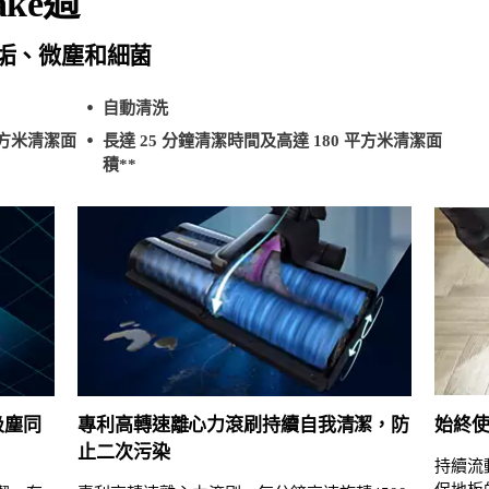
ke過
垢、微塵和細菌
自動清洗
平方米清潔面
長達 25 分鐘清潔時間及高達 180 平方米清潔面
積**
吸塵同
專利高轉速離心力滾刷持續自我清潔，防
始終
止二次污染
持續流動