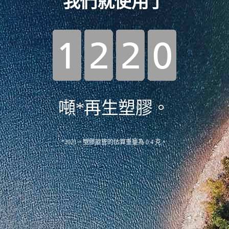
我們就使用了
噸*再生塑膠。
*2021。塑膠飲管的估算重量為 0.4 克。