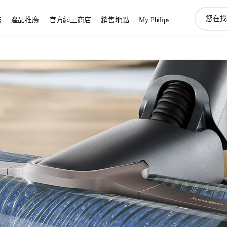
圖
務
產品推廣
官方網上商店
銷售地點
My Philips
標
支
持
搜
索