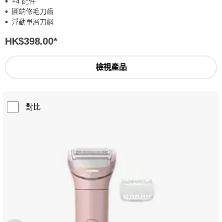
+4 配件
圓端修毛刀齒
浮動單層刀網
HK$398.00
*
檢視產品
對比