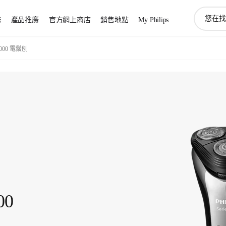
圖
務
產品推廣
官方網上商店
銷售地點
My Philips
標
支
持
s 1000 電鬚刨
搜
索
00