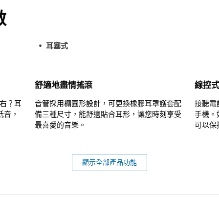
啟
耳塞式
舒適地盡情搖滾
線控
右？耳
音管採用橢圓形設計，可更換橡膠耳罩護套配
接聽電
低音，
備三種尺寸，能舒適貼合耳形，讓您時刻享受
手機。
最喜愛的音樂。
可以保
顯示全部產品功能