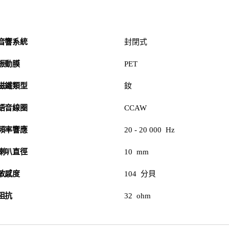
音響系統
封閉式
振動膜
PET
磁鐵類型
釹
語音線圈
CCAW
頻率響應
20 - 20 000 Hz
喇叭直徑
10 mm
敏感度
104 分貝
阻抗
32 ohm