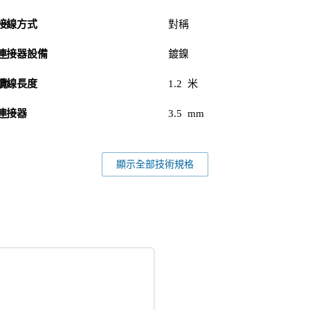
接線方式
對稱
連接器設備
鍍鎳
纜線長度
1.2 米
連接器
3.5 mm
顯示全部技術規格