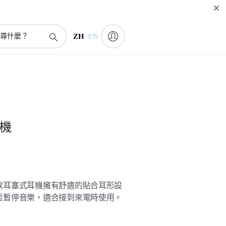
ZH
EN
機
款耳塞式耳機擁有舒適的貼合耳形設
鬆暫停音樂，適合接到來電時使用。