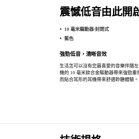
震憾低音由此開
10 毫米驅動器/封閉式
藍色
強勁低音，清晰音效
生活怎可以沒有您最喜愛的音樂伴隨左
機的 10 毫米釹合金驅動器帶來強勁重
而貼合耳形的耳機帶來舒適聆聽體驗。