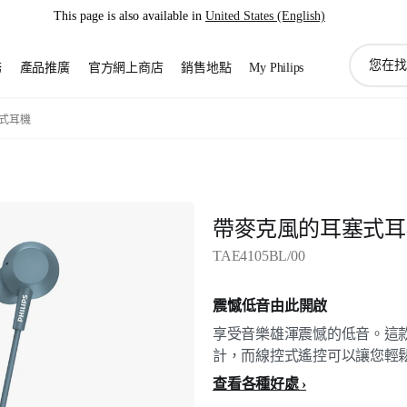
This page is also available in
United States (English)
圖
務
產品推廣
官方網上商店
銷售地點
My Philips
標
支
持
式耳機
搜
索
帶麥克風的耳塞式耳
TAE4105BL/00
震憾低音由此開啟
享受音樂雄渾震憾的低音。這
計，而線控式遙控可以讓您輕
查看各種好處