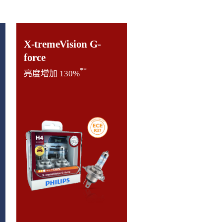
X-tremeVision G-
force
**
亮度增加 130%