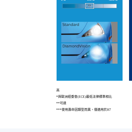
高
*與歐洲經委會(ECE)最低法律標準相比
**可達
***使用壽命因類型而異，僅適用於H7