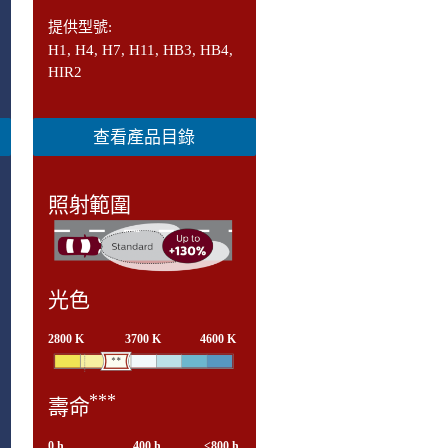
提供型號:
H1, H4, H7, H11, HB3, HB4,
HIR2
查看產品目錄
照射範圍
光色
2800 K
3700 K
4600 K
***
壽命
0 h
400 h
<800 h