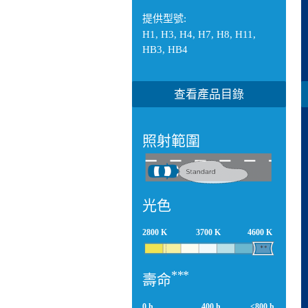
提供型號:
H1, H3, H4, H7, H8, H11,
HB3, HB4
查看產品目錄
照射範圍
光色
2800 K
3700 K
4600 K
***
壽命
0 h
400 h
<800 h