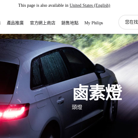
This page is also available in
United States (English)
圖
務
產品推廣
官方網上商店
銷售地點
My Philips
標
支
持
搜
索
鹵素燈
頭燈