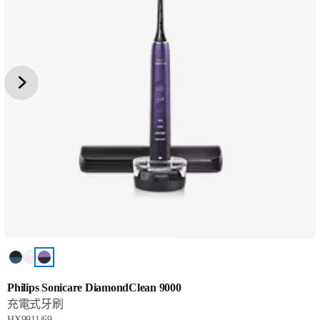
Philips Sonicare DiamondClean 9000
充電式牙刷
HX9911/69