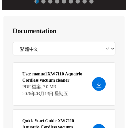
Documentation
User manual XW7110 Aquatrio
Cordless vacuum cleaner
PDF 檔案, 7.0 MB
2026年03月13日 星期五
Quick Start Guide XW7110
Aquatrio Cordless vacuum