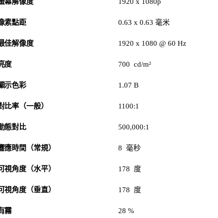
螢幕解像度
1920 x 1080p
像素點距
0.63 x 0.63 毫米
最佳解像度
1920 x 1080 @ 60 Hz
亮度
700 cd/m²
顯示色彩
1.07 B
對比率（一般）
1100:1
動態對比
500,000:1
響應時間（常規）
8 毫秒
可視角度（水平）
178 度
可視角度（垂直）
178 度
有霧
28 %