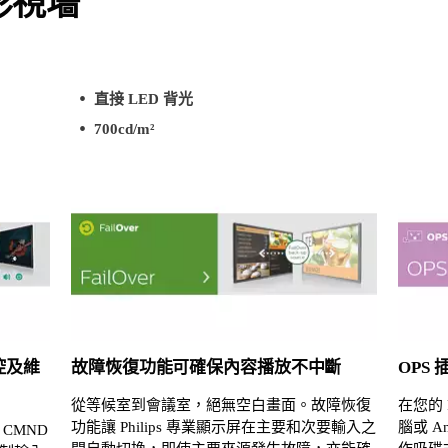
影視墻
直接 LED 背光
700cd/m²
控及維
故障恢復功能可確保內容播放不中斷
OPS
從等候室到會議室，絕無空白畫面。故障恢復
在您的 
功能讓 Philips 專業顯示屏在主要和次要輸入之
腦或 A
CMND