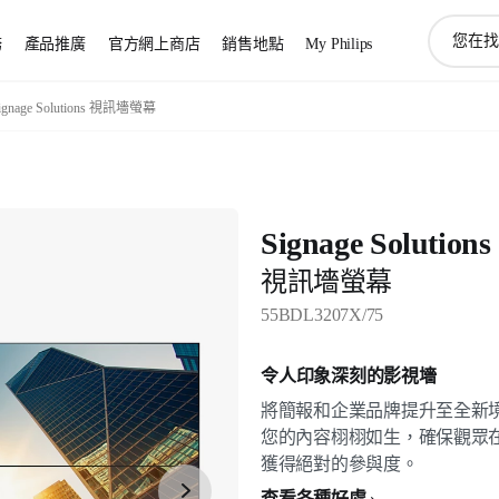
圖
務
產品推廣
官方網上商店
銷售地點
My Philips
標
支
持
ignage Solutions 視訊墻螢幕
搜
索
Signage Solutions
視訊墻螢幕
55BDL3207X/75
令人印象深刻的影視墻
將簡報和企業品牌提升至全新境界。P
您的內容栩栩如生，確保觀眾在 Pur
獲得絕對的參與度。
查看各種好處