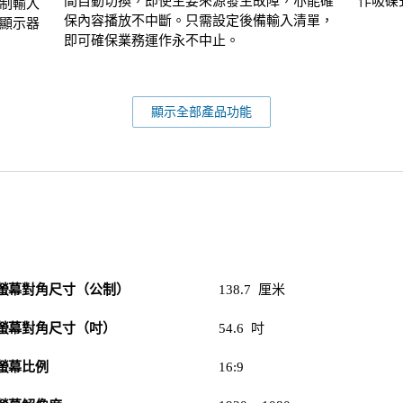
間自動切換，即使主要來源發生故障，亦能確
作吸碟
制輸入
保內容播放不中斷。只需設定後備輸入清單，
顯示器
即可確保業務運作永不中止。
顯示全部產品功能
螢幕對角尺寸（公制）
138.7 厘米
螢幕對角尺寸（吋）
54.6 吋
螢幕比例
16:9