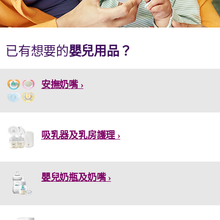
已有想要的
嬰兒用品？
安撫奶嘴 ›
吸乳器及乳房護理 ›
嬰兒奶瓶及奶嘴 ›