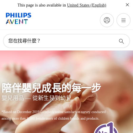
This page is also available in
United States (English)
您在找尋什麼？
陪伴嬰兒成長的每一步
嬰兒用品 — 從新生兒到幼兒
*Based on December 2019 GemSeek online satisfaction survey conducted
among more than 8,000 female users of children brands and products.