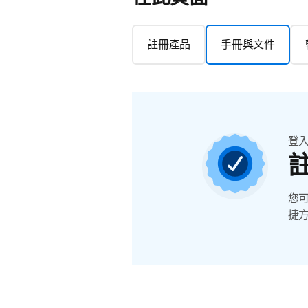
註冊產品
手冊與文件
登
您
捷