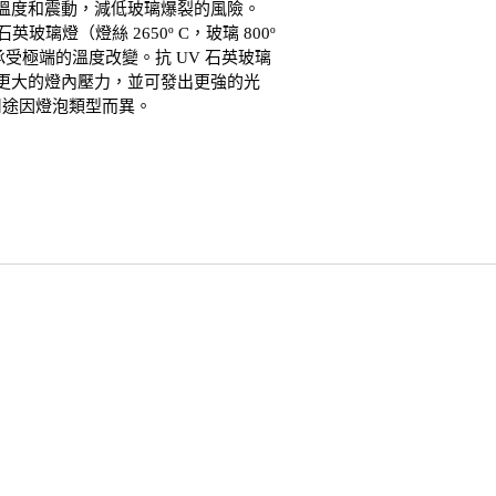
溫度和震動，減低玻璃爆裂的風險。
ps 石英玻璃燈（燈絲 2650º C，玻璃 800º
承受極端的溫度改變。抗 UV 石英玻璃
更大的燈內壓力，並可發出更強的光
用途因燈泡類型而異。