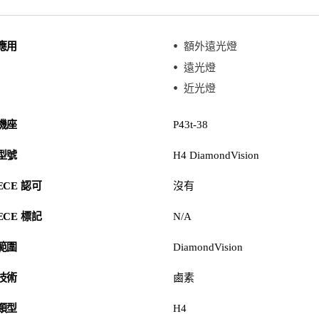
應用
額外遠光燈
遠光燈
近光燈
機座
P43t-38
型號
H4 DiamondVision
ECE 認可
沒有
ECE 標記
N/A
範圍
DiamondVision
技術
鹵素
類型
H4