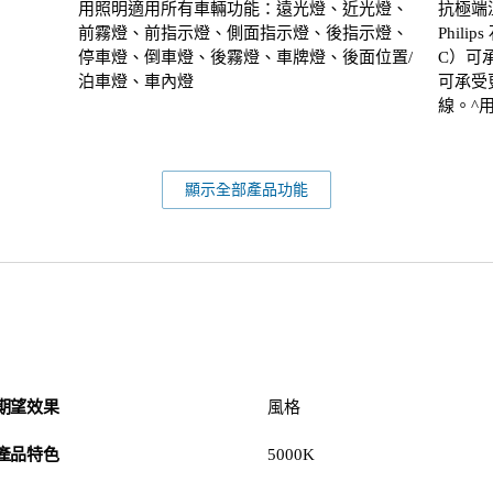
用照明適用所有車輛功能：遠光燈、近光燈、
抗極端
前霧燈、前指示燈、側面指示燈、後指示燈、
Phili
停車燈、倒車燈、後霧燈、車牌燈、後面位置/
C）可
泊車燈、車內燈
可承受
線。^
顯示全部產品功能
期望效果
風格
產品特色
5000K