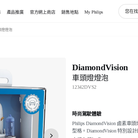
圖
務
產品推廣
官方網上商店
銷售地點
My Philips
標
支
持
 車頭燈燈泡
搜
索
DiamondVision
車頭燈燈泡
12342DVS2
時尚駕駛體驗
Philips DiamondVision
型格。DiamondVision 