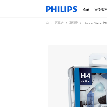
產品
售後服
汽車燈
車頭燈
DiamondVision